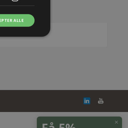
EPTER ALLE
✕
Få 5%