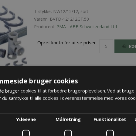
T-stykke, NW12/12/12, sort
Varenr.:
BVTD-121212GT.50
Producent:
PMA - ABB Schweitzerland Ltd
Opret konto for at se priser
KØ
mmeside bruger cookies
 bruger cookies til at forbedre brugeroplevelsen. Ved at bruge
 du samtykke til alle cookies i overensstemmelse med vores cook
Ydeevne
Målretning
Funktionalitet