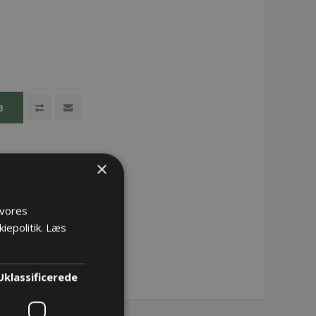
B
×
 vores
iepolitik.
Læs
Uklassificerede