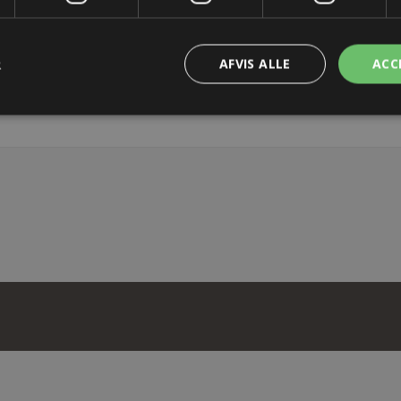
TER
KONTAKT OS
R
AFVIS ALLE
ACC