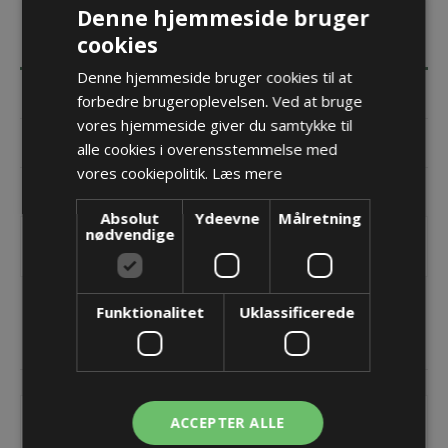
Denne hjemmeside bruger
cookies
BESKRIVELSE
Denne hjemmeside bruger cookies til at
SPECIFIKATIONER
forbedre brugeroplevelsen. Ved at bruge
vores hjemmeside giver du samtykke til
DOKUMENTER
alle cookies i overensstemmelse med
vores cookiepolitik.
Læs mere
KONTAKT OS
Absolut
Ydeevne
Målretning
nødvendige
TKA energikæde - 30.060.015.055 - Indvendig - Bi = 15
Funktionalitet
Uklassificerede
RELATEREDE PRODUKTER
ACCEPTER ALLE