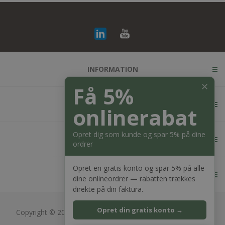
INFORMATION
✕
Få 5%
KUNDESERVICE
onlinerabat
Opret dig som kunde og spar 5% på dine
MIN KONTO
ordrer
Opret en gratis konto og spar 5% på alle
KONTAKT OS
dine onlineordrer — rabatten trækkes
direkte på din faktura.
Opret din gratis konto →
Copyright © 2026 Bagger Nielsen webshop. Alle rettigheder
forbeholdt.