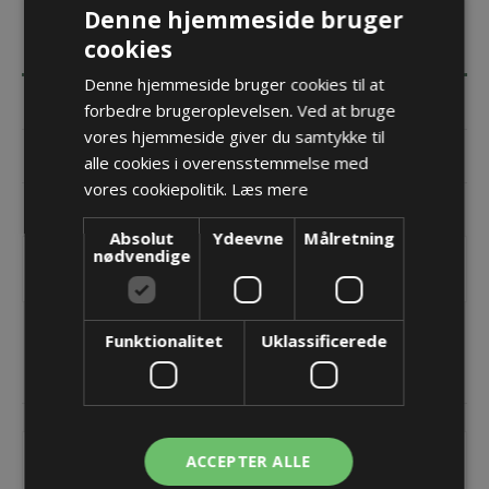
Denne hjemmeside bruger
cookies
BESKRIVELSE
Denne hjemmeside bruger cookies til at
SPECIFIKATIONER
forbedre brugeroplevelsen. Ved at bruge
vores hjemmeside giver du samtykke til
DOKUMENTER
alle cookies i overensstemmelse med
vores cookiepolitik.
Læs mere
KONTAKT OS
Absolut
Ydeevne
Målretning
nødvendige
TKA energikæde - 30.080.050.055 - Udvendig - Bi = 50
Funktionalitet
Uklassificerede
RELATEREDE PRODUKTER
ACCEPTER ALLE