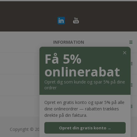
INFORMATION
✕
Få 5%
KUNDESERVICE
onlinerabat
Opret dig som kunde og spar 5% på dine
MIN KONTO
ordrer
Opret en gratis konto og spar 5% på alle
KONTAKT OS
dine onlineordrer — rabatten trækkes
direkte på din faktura.
Opret din gratis konto →
Copyright © 2026 Bagger Nielsen webshop. Alle rettigheder
forbeholdt.