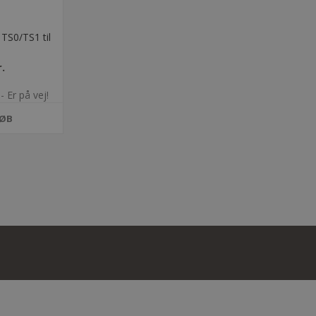
TS0/TS1 til
5
.
- Er på vej!
ØB