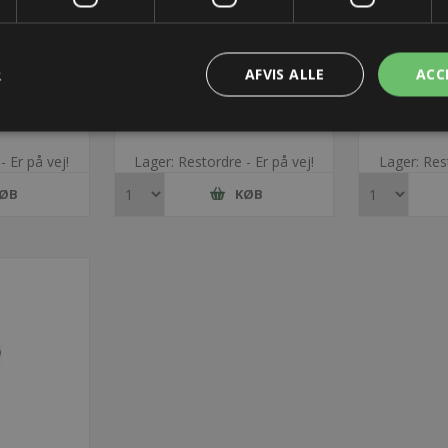
R
AFVIS ALLE
ACC
l TKA55
Endebeslag til TKA55
Endebe
x - Højre
Universal - Fix - Venstre
Universal 
r.
42,54 kr.
16
- Er på vej!
Lager: Restordre - Er på vej!
Lager: Rest
ØB
KØB