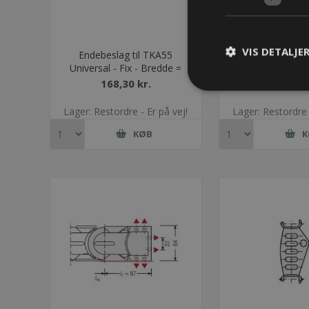
VIS DETALJE
Endebeslag til TKA55
Endebeslag ti
Universal - Fix - Bredde =
Universal - Fi
125
168,30 kr.
42,54 k
Lager: Restordre - Er på vej!
Lager: Restordre 
KØB
K