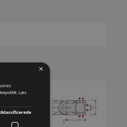
×
 vores
iepolitik.
Læs
Uklassificerede