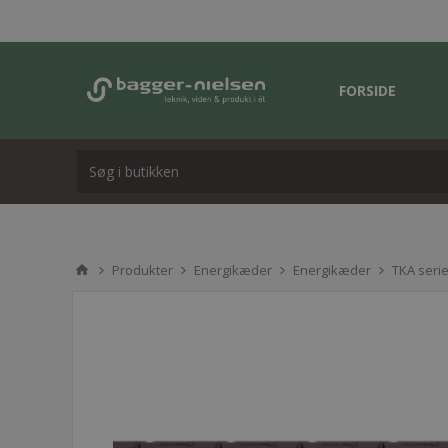
FORSIDE
Produkter
Energikæder
Energikæder
TKA seri