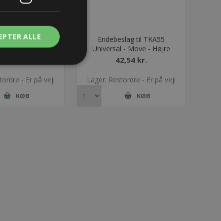
EPTER ALLE
slag til TKA55
Endebeslag til TKA55
- Move - Bredde =
Universal - Move - Højre
125
8,30 kr.
42,54 kr.
ordre - Er på vej!
Lager: Restordre - Er på vej!
KØB
KØB