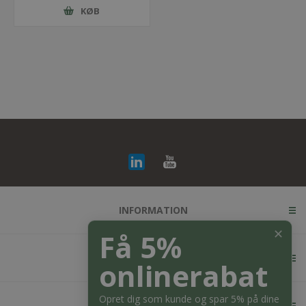
KØB
INFORMATION
✕
Få 5%
KUNDESERVICE
onlinerabat
Opret dig som kunde og spar 5% på dine
MIN KONTO