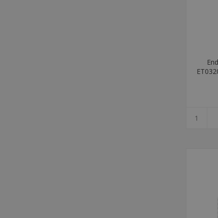
End
ET032