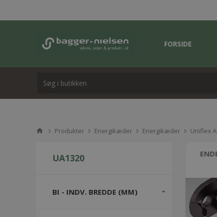
FORSIDE
Produkter
Energikæder
Energikæder
Uniflex 
END
UA1320
BI - INDV. BREDDE (MM)