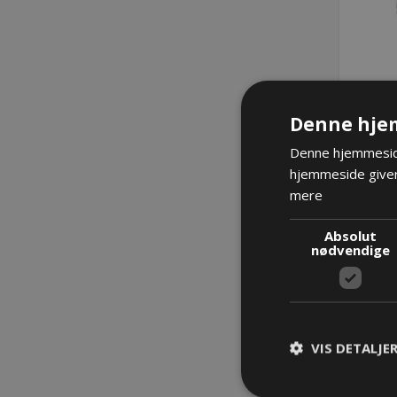
Denne hje
End
Denne hjemmeside
ET032
hjemmeside giver
mere
Absolut
nødvendige
VIS DETALJE