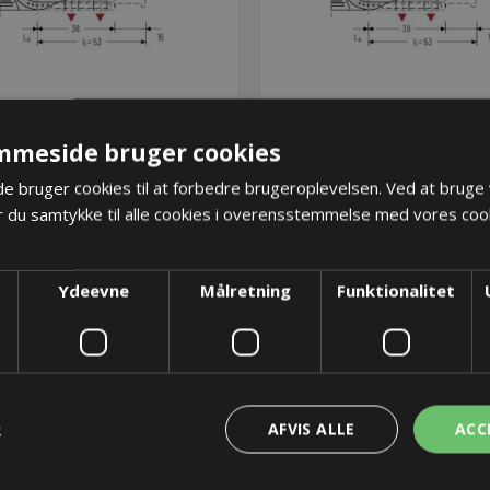
mmeside bruger cookies
ebeslag inkl. trækaflastning
Endebeslag inkl. trækaflas
 bruger cookies til at forbedre brugeroplevelsen. Ved at bruge
0/QT0320/UA1320 - 025- Med
ET0320/QT0320/UA1320 - 03
 du samtykke til alle cookies i overensstemmelse med vores cook
bolt
bolt
41,90 kr.
41,90 kr.
Lager: 41 på lager
Lager: 88 på lager
Ydeevne
Målretning
Funktionalitet
KØB
KØB
R
AFVIS ALLE
ACC