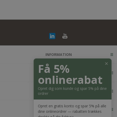
INFORMATION
✕
Få 5%
KUNDESERVICE
onlinerabat
Opret dig som kunde og spar 5% på dine
MIN KONTO
ordrer
Opret en gratis konto og spar 5% på alle
KONTAKT OS
dine onlineordrer — rabatten trækkes
direkte på din faktura.