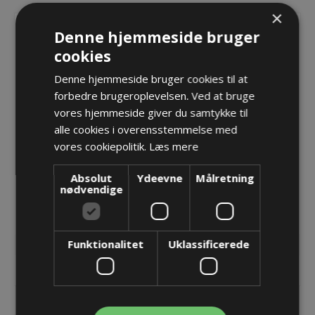
×
Denne hjemmeside bruger
cookies
Denne hjemmeside bruger cookies til at
forbedre brugeroplevelsen. Ved at bruge
vores hjemmeside giver du samtykke til
alle cookies i overensstemmelse med
vores cookiepolitik.
Læs mere
Trækaflastning til UA1555
Trækaflastning til UA1555
Absolut
Ydeevne
Målretning
- 100
- 125
nødvendige
30,68 kr.
34,21 kr.
Lager: 19 på lager
Lager: 4 på lager
Funktionalitet
Uklassificerede
KØB
KØB