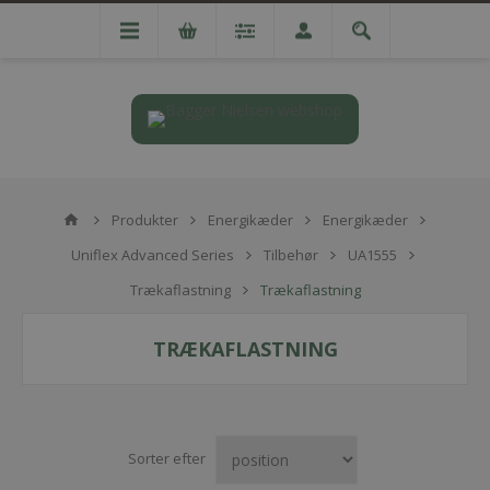
Produkter
Energikæder
Energikæder
Uniflex Advanced Series
Tilbehør
UA1555
Trækaflastning
Trækaflastning
TRÆKAFLASTNING
Sorter efter