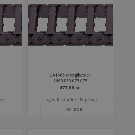
-
UA1665 energikæde -
1665.030.075.075
477,86 kr.
vej!
Lager: Restordre - Er på vej!
KØB