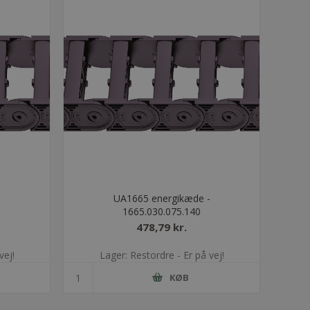
-
UA1665 energikæde -
1665.030.075.140
478,79 kr.
vej!
Lager: Restordre - Er på vej!
KØB