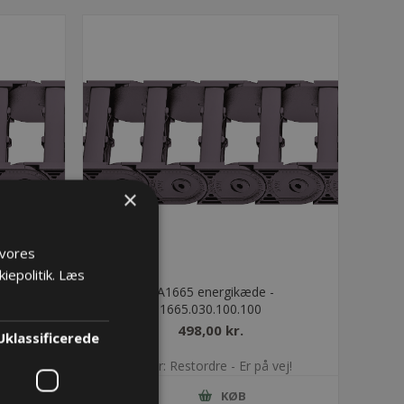
×
 vores
iepolitik.
Læs
-
UA1665 energikæde -
1665.030.100.100
498,00 kr.
Uklassificerede
vej!
Lager: Restordre - Er på vej!
KØB