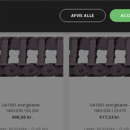
R
AFVIS ALLE
ACC
UA1665 energikæde -
UA1665 energikæde 
1665.030.100.200
1665.030.125.075
498,00 kr.
517,24 kr.
ger: Restordre - Er på vej!
Lager: Restordre - Er på 