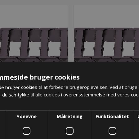
mmeside bruger cookies
 bruger cookies til at forbedre brugeroplevelsen. Ved at bruge
 du samtykke til alle cookies i overensstemmelse med vores cook
UA1665 energikæde -
UA1665 energikæde 
1665.030.075.200
1665.030.100.075
478,78 kr.
498,00 kr.
Ydeevne
Målretning
Funktionalitet
ger: Restordre - Er på vej!
Lager: Restordre - Er på 
KØB
KØB