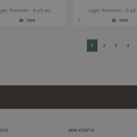
ger: Restordre - Er på vej!
Lager: Restordre - Er på 
KØB
KØB
1
2
3
4
VICE
MIN KONTO