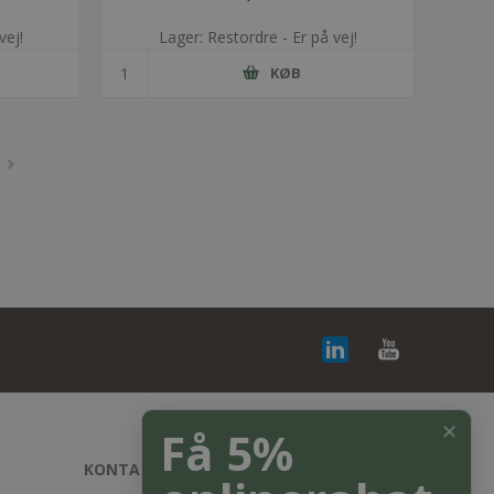
vej!
Lager: Restordre - Er på vej!
KØB
✕
Få 5%
KONTAKT OS