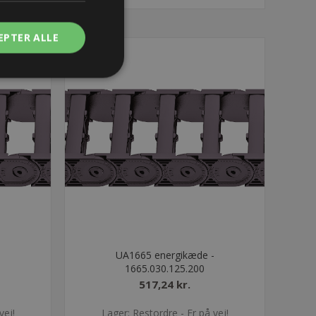
EPTER ALLE
-
UA1665 energikæde -
1665.030.125.200
517,24 kr.
vej!
Lager: Restordre - Er på vej!