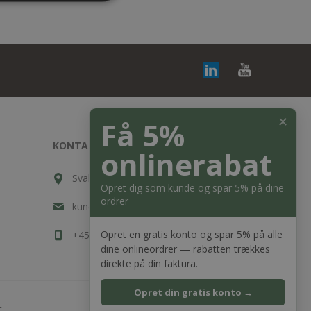
✕
Få 5%
KONTAKT OS
onlinerabat
Svalehøjvej 10, DK-3650 Ølstykke
Opret dig som kunde og spar 5% på dine
ordrer
kundeservice@bagger-nielsen.dk
Opret en gratis konto og spar 5% på alle
+45 7020 7633
dine onlineordrer — rabatten trækkes
direkte på din faktura.
Opret din gratis konto →
.