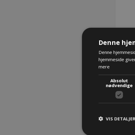
Denne hje
Denne hjemmeside
hjemmeside giver
mere
Ski
Absolut
nødvendige
VIS DETALJE