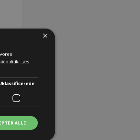
×
 vores
iepolitik.
Læs
1665 -
Uklassificerede
EPTER ALLE