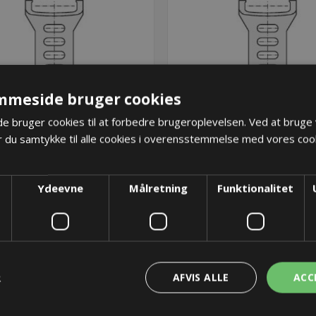
mmeside bruger cookies
 bruger cookies til at forbedre brugeroplevelsen. Ved at bruge
 du samtykke til alle cookies i overensstemmelse med vores cook
llerum/Rumdeler til UA1665 -
Skillerum/Rumdeler til UA
Fixable
Movable
Ydeevne
Målretning
Funktionalitet
3,40 kr.
3,40 kr.
Lager: 98 på lager
Lager: 198 på lager
KØB
KØB
R
AFVIS ALLE
ACC