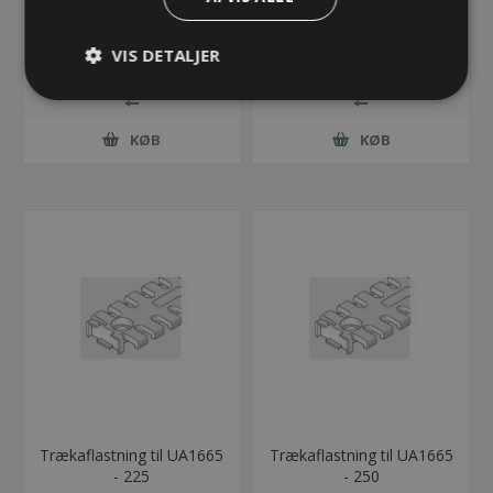
- 175
- 200
29,79 kr.
32,45 kr.
VIS DETALJER
Lager: 4 på lager
Lager: 2 på lager
KØB
KØB
Trækaflastning til UA1665
Trækaflastning til UA1665
- 225
- 250