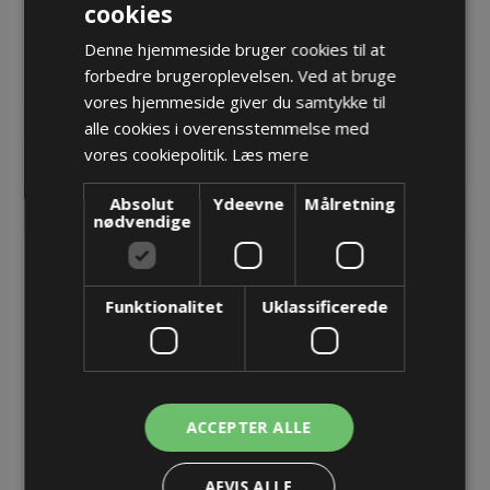
Trækaflastning til UA1665
Trækaflastning til UA1665
cookies
- 125
- 150
Denne hjemmeside bruger cookies til at
24,94 kr.
27,15 kr.
forbedre brugeroplevelsen. Ved at bruge
Lager: 16 på lager
Lager: 13 på lager
vores hjemmeside giver du samtykke til
alle cookies i overensstemmelse med
vores cookiepolitik.
Læs mere
KØB
KØB
Absolut
Ydeevne
Målretning
nødvendige
Funktionalitet
Uklassificerede
ACCEPTER ALLE
Trækaflastning til UA1665
Trækaflastning til UA1665
AFVIS ALLE