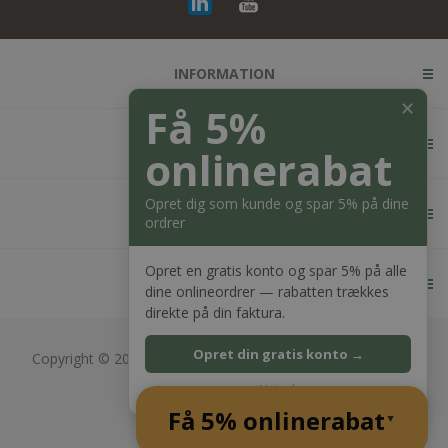
INFORMATION
✕
Få 5%
KUNDESERVICE
onlinerabat
Opret dig som kunde og spar 5% på dine
MIN KONTO
ordrer
Opret en gratis konto og spar 5% på alle
KONTAKT OS
dine onlineordrer — rabatten trækkes
direkte på din faktura.
Opret din gratis konto →
Copyright © 2026 Bagger Nielsen webshop. Alle rettigheder
forbeholdt.
Nej tak
CVR: 28689217
Få 5% onlinerabat
Powered by
nopCommerce
▲