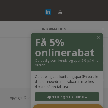
INFORMATION
✕
Få 5%
KUNDESERVICE
onlinerabat
Opret dig som kunde og spar 5% på dine
MIN KONTO
ordrer
Opret en gratis konto og spar 5% på alle
KONTAKT OS
dine onlineordrer — rabatten trækkes
direkte på din faktura.
Opret din gratis konto →
Copyright © 2026 Bagger Nielsen webshop. Alle rettigheder
forbeholdt.
Nej tak
CVR: 28689217