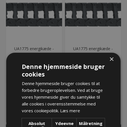
UA1775 energikæde -
UA1775 energikæde -
1775.020.100.285
1775.020.100.340
×
864,58 kr.
864,58 kr.
Denne hjemmeside bruger
Lager: Restordre - Er på vej!
Lager: Restordre - Er på vej!
cookies
Denne hjemmeside bruger cookies til at
KØB
KØB
forbedre brugeroplevelsen. Ved at bruge
vores hjemmeside giver du samtykke til
alle cookies i overensstemmelse med
vores cookiepolitik.
Læs mere
Absolut
Ydeevne
Målretning