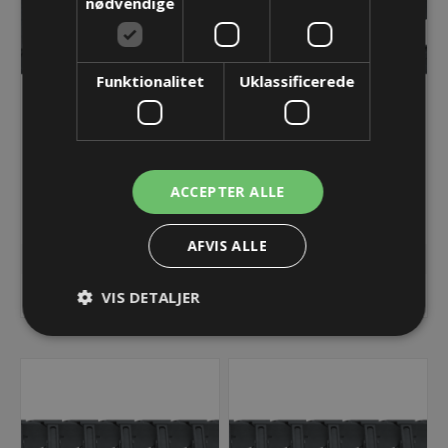
nødvendige
Funktionalitet
Uklassificerede
UA1775 energikæde -
UA1775 energikæde -
1775.020.125.090
1775.020.125.115
ACCEPTER ALLE
893,06 kr.
893,06 kr.
Lager: Restordre - Er på vej!
Lager: Restordre - Er på vej!
AFVIS ALLE
KØB
KØB
VIS DETALJER