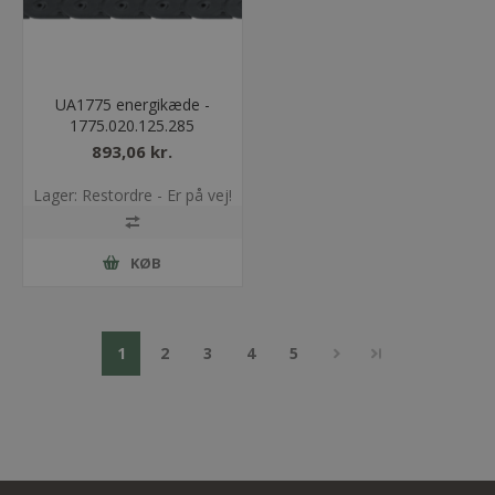
UA1775 energikæde -
1775.020.125.285
893,06 kr.
Lager: Restordre - Er på vej!
KØB
1
2
3
4
5