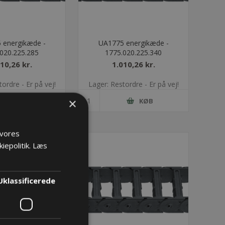
 energikæde -
UA1775 energikæde -
020.225.285
1775.020.225.340
10,26 kr.
1.010,26 kr.
ordre - Er på vej!
Lager: Restordre - Er på vej!
×
KØB
KØB
 vores
iepolitik.
Læs
Uklassificerede