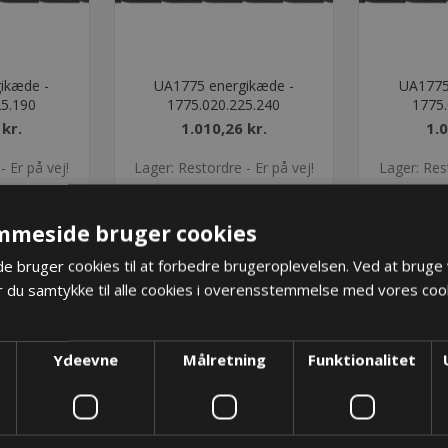
ikæde -
UA1775 energikæde -
UA1775
25.190
1775.020.225.240
1775.
 kr.
1.010,26 kr.
1.0
- Er på vej!
Lager: Restordre - Er på vej!
Lager: Rest
ØB
KØB
mmeside bruger cookies
 bruger cookies til at forbedre brugeroplevelsen. Ved at bruge
 du samtykke til alle cookies i overensstemmelse med vores cook
Ydeevne
Målretning
Funktionalitet