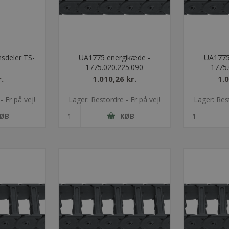
sdeler TS-
UA1775 energikæde -
UA1775
1775.020.225.090
1775.
.
1.010,26 kr.
1.0
- Er på vej!
Lager: Restordre - Er på vej!
Lager: Rest
ØB
KØB