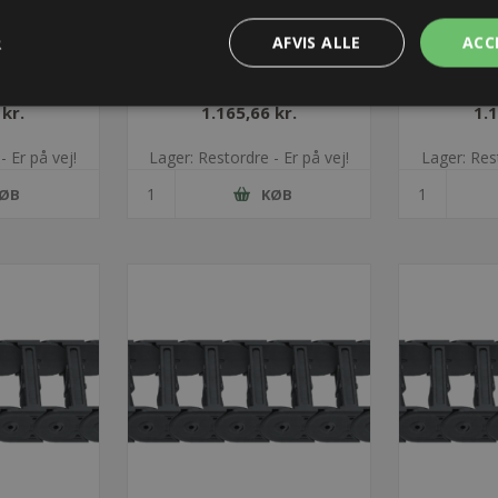
R
AFVIS ALLE
ACC
ikæde -
UA1775 energikæde -
UA1775
25.115
1775.030.225.140
1775.
 kr.
1.165,66 kr.
1.1
- Er på vej!
Lager: Restordre - Er på vej!
Lager: Rest
ØB
KØB