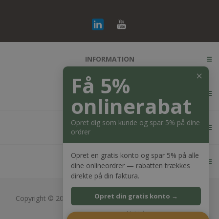
INFORMATION
✕
Få 5%
KUNDESERVICE
onlinerabat
Opret dig som kunde og spar 5% på dine
MIN KONTO
ordrer
Opret en gratis konto og spar 5% på alle
KONTAKT OS
dine onlineordrer — rabatten trækkes
direkte på din faktura.
Opret din gratis konto →
Copyright © 2026 Bagger Nielsen webshop. Alle rettigheder
forbeholdt.
Nej tak
CVR: 28689217