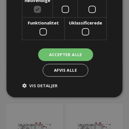
nødvendige
Funktionalitet
Uklassificerede
UA1775.200 Bracket
UA1775.200 Bracket
UMB FE
UMB ME
ACCEPTER ALLE
240,49 kr.
235,14 kr.
Lager: Restordre - Er på vej!
Lager: Restordre - Er på vej!
AFVIS ALLE
KØB
KØB
VIS DETALJER