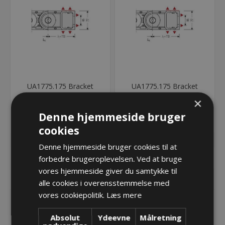
UA1775.175 Bracket
UA1775.175 Bracket
UMB FE
UMB ME
×
240,04 kr.
234,48 kr.
Denne hjemmeside bruger
Lager: Restordre - Er på vej!
Lager: Restordre - Er på vej!
cookies
Denne hjemmeside bruger cookies til at
KØB
KØB
forbedre brugeroplevelsen. Ved at bruge
vores hjemmeside giver du samtykke til
alle cookies i overensstemmelse med
vores cookiepolitik.
Læs mere
Absolut
Ydeevne
Målretning