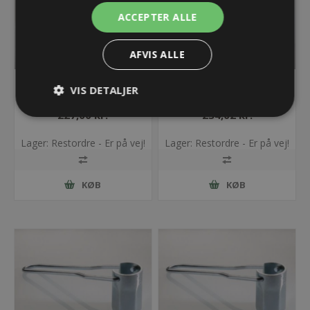
ACCEPTER ALLE
AFVIS ALLE
Spændnøgle SSG 14G
Spændnøgle SSG 15G
VIS DETALJER
227,00 kr.
234,02 kr.
Lager: Restordre - Er på vej!
Lager: Restordre - Er på vej!
KØB
KØB