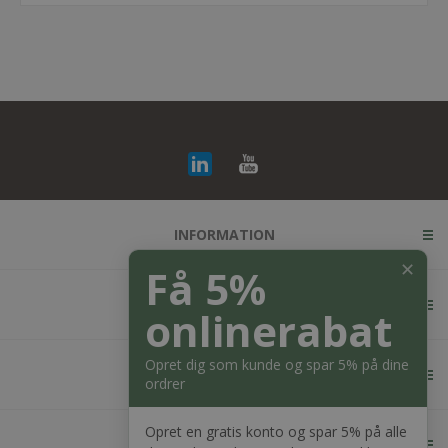
INFORMATION
✕
Få 5%
KUNDESERVICE
onlinerabat
Opret dig som kunde og spar 5% på dine
MIN KONTO
ordrer
Opret en gratis konto og spar 5% på alle
KONTAKT OS