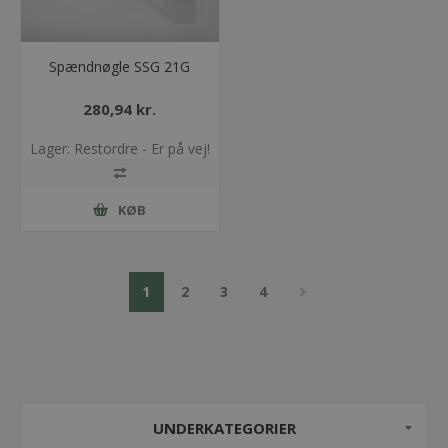
Spændnøgle SSG 21G
280,94 kr.
Lager: Restordre - Er på vej!
KØB
1
2
3
4
UNDERKATEGORIER