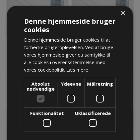
×
Denne hjemmeside bruger
cookies
Denne hjemmeside bruger cookies til at
Spændnøgle SSG 12G
Spændnøgle SSG 13G
forbedre brugeroplevelsen. Ved at bruge
vores hjemmeside giver du samtykke til
213,58 kr.
220,18 kr.
alle cookies i overensstemmelse med
vores cookiepolitik.
Læs mere
Lager: Restordre - Er på vej!
Lager: Restordre - Er på vej!
Absolut
Ydeevne
Målretning
nødvendige
KØB
KØB
Funktionalitet
Uklassificerede