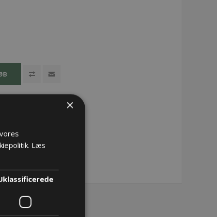
ØB
×
 vores
iepolitik.
Læs
Uklassificerede