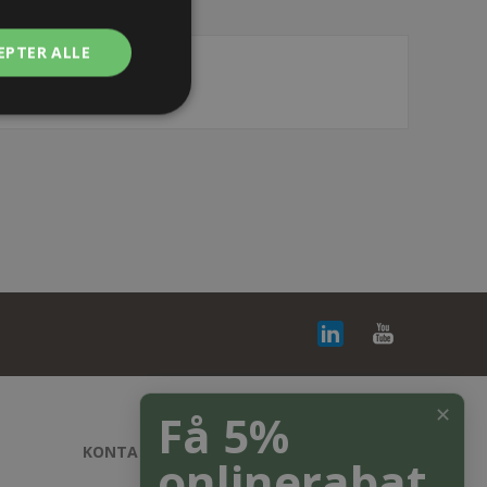
EPTER ALLE
✕
Få 5%
KONTAKT OS
onlinerabat