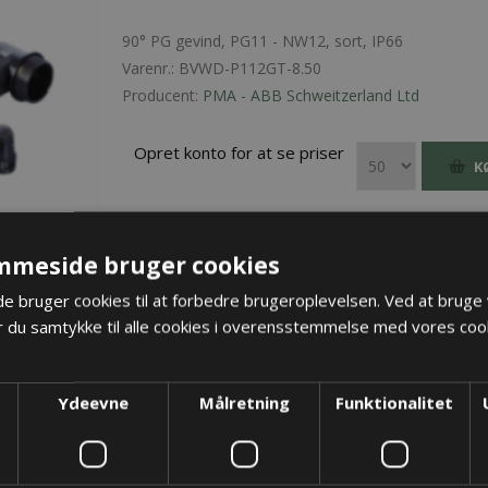
90° PG gevind, PG11 - NW12, sort, IP66
Varenr.:
BVWD-P112GT-8.50
Producent:
PMA - ABB Schweitzerland Ltd
Opret konto for at se priser
K
mmeside bruger cookies
 bruger cookies til at forbedre brugeroplevelsen. Ved at bruge
 du samtykke til alle cookies i overensstemmelse med vores cook
Ydeevne
Målretning
Funktionalitet