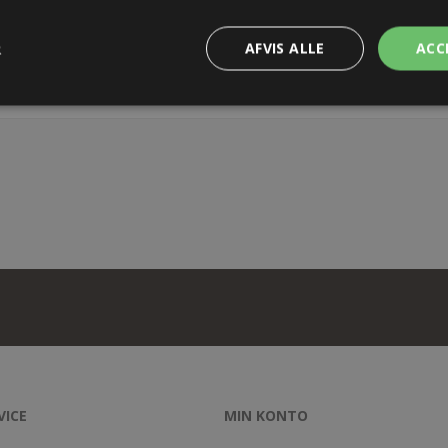
TER
KONTAKT OS
R
AFVIS ALLE
ACC
kker á 50 stk.
VICE
MIN KONTO