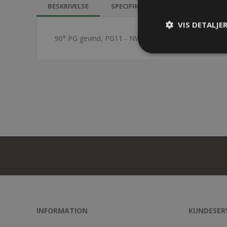
BESKRIVELSE
SPECIFIKATIONER
DOKUMEN
VIS DETALJE
90° PG gevind, PG11 - NW12, sort, IP66 - Sælges i pa
INFORMATION
KUNDESER