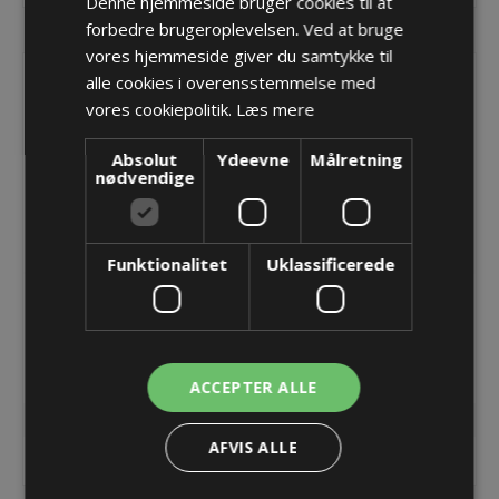
Denne hjemmeside bruger cookies til at
forbedre brugeroplevelsen. Ved at bruge
vores hjemmeside giver du samtykke til
alle cookies i overensstemmelse med
vores cookiepolitik.
Læs mere
Absolut
Ydeevne
Målretning
nødvendige
Funktionalitet
Uklassificerede
SPP 9B Modul - single -
SPP 10B Modul - single -
sort
sort
14,14 kr.
14,14 kr.
ACCEPTER ALLE
Lager: 30 på lager
Lager: 24 på lager
AFVIS ALLE
KØB
KØB