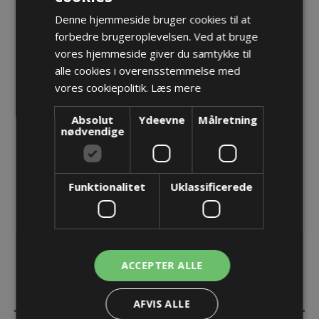
Denne hjemmeside bruger cookies til at
EMCFIX- HFAK-M - EMC Adapter, M63/M63
forbedre brugeroplevelsen. Ved at bruge
vores hjemmeside giver du samtykke til
Varenr.:
HFAK-M63/M63-14
alle cookies i overensstemmelse med
Producent:
PMA - ABB Schweitzerland Ltd
vores cookiepolitik.
Læs mere
Opret konto for at se priser
Absolut
Ydeevne
Målretning
nødvendige
KØB
Funktionalitet
Uklassificerede
ACCEPTER ALLE
BESKRIVELSE
AFVIS ALLE