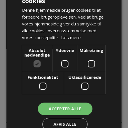
cookies
Forskruning M20x1,5 Cleanplus EMC TRI - Sælges i
Denne hjemmeside bruger cookies til at
pakker á 5 stk.
forbedre brugeroplevelsen. Ved at bruge
Varenr.:
PF cp 220VA 9 HTS tri
vores hjemmeside giver du samtykke til
Producent:
Pflitsch GmbH & Co. KG
alle cookies i overensstemmelse med
vores cookiepolitik.
Læs mere
Opret konto for at se priser
Absolut
Ydeevne
Målretning
KØB
nødvendige
Funktionalitet
Uklassificerede
ACCEPTER ALLE
BESKRIVELSE
AFVIS ALLE