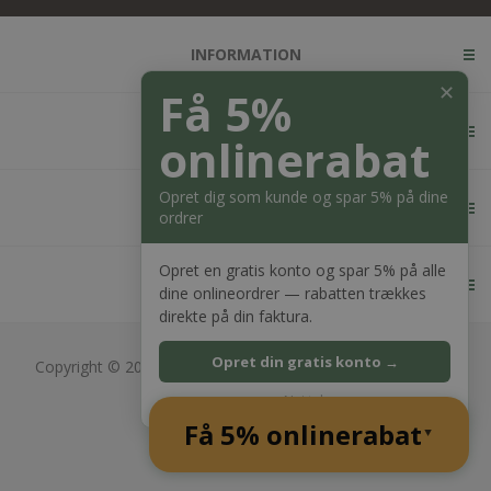
INFORMATION
✕
Få 5%
KUNDESERVICE
onlinerabat
Opret dig som kunde og spar 5% på dine
MIN KONTO
ordrer
Opret en gratis konto og spar 5% på alle
KONTAKT OS
dine onlineordrer — rabatten trækkes
direkte på din faktura.
Opret din gratis konto →
Copyright © 2026 Bagger Nielsen webshop. Alle rettigheder
forbeholdt.
Nej tak
CVR: 28689217
Få 5% onlinerabat
Powered by
nopCommerce
▲