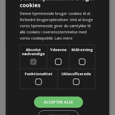
cookies
Denne hjemmeside bruger cookies til at
Forskruning M32x1,5 Cleanplus EMC TRI - Sælges i
forbedre brugeroplevelsen. Ved at bruge
pakker á 5 stk.
vores hjemmeside giver du samtykke til
Varenr.:
PF cp 232VA18 HTS tri
alle cookies i overensstemmelse med
Producent:
Pflitsch GmbH & Co. KG
vores cookiepolitik.
Læs mere
Opret konto for at se priser
Absolut
Ydeevne
Målretning
nødvendige
KØB
Funktionalitet
Uklassificerede
ACCEPTER ALLE
BESKRIVELSE