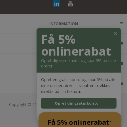
INFORMATION
✕
Få 5%
KUNDESERVICE
onlinerabat
Opret dig som kunde og spar 5% på dine
MIN KONTO
ordrer
Opret en gratis konto og spar 5% på alle
KONTAKT OS
dine onlineordrer — rabatten trækkes
direkte på din faktura.
Opret din gratis konto →
Copyright © 2026 Bagger Nielsen webshop. Alle rettigheder
forbeholdt.
Nej tak
CVR: 28689217
Få 5% onlinerabat
Powered by
nopCommerce
▲