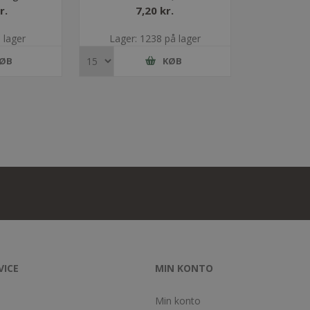
/UA1320 -
r.
7,20 kr.
 bolt
 lager
Lager: 1238 på lager
ØB
KØB
VICE
MIN KONTO
Min konto