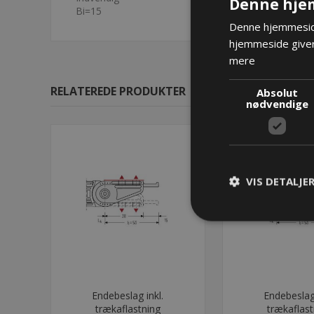
Denne hje
Bi=15
Denne hjemmeside
hjemmeside giver
mere
RELATEREDE PRODUKTER
Absolut
nødvendige
VIS DETALJE
Endebeslag inkl.
Endebeslag 
trækaflastning
trækaflast