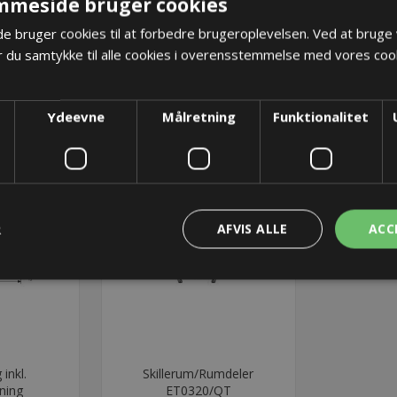
mmeside bruger cookies
 bruger cookies til at forbedre brugeroplevelsen. Ved at bruge
 du samtykke til alle cookies i overensstemmelse med vores cook
Ydeevne
Målretning
Funktionalitet
R
AFVIS ALLE
ACC
inkl.
Skillerum/Rumdeler
ning
ET0320/QT