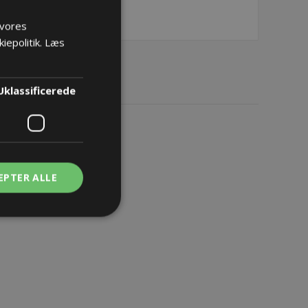
 vores
iepolitik.
Læs
Uklassificerede
EPTER ALLE