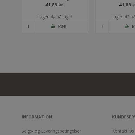
ET0320/QT0320/UA1320 -
ET0320/QT0320
41,89 kr.
41,89 k
015 - Med bolt
015 - Uden
Lager: 44 på lager
Lager: 42 på
KØB
K
INFORMATION
KUNDESER
Salgs- og Leveringsbetingelser
Kontakt Os