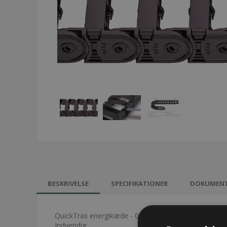
BESKRIVELSE
SPECIFIKATIONER
DOKUMEN
QuickTrax energikæde - 0320.040
Indvendig