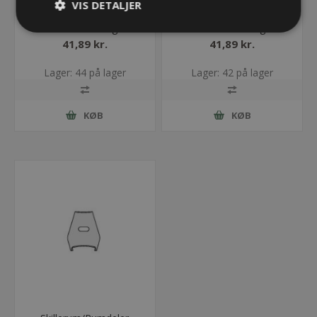
VIS DETALJER
Endebeslag inkl.
Endebeslag inkl.
trækaflastning
trækaflastning
ET0320/QT0320/UA1320
ET0320/QT0320/UA1320
41,89 kr.
41,89 kr.
- 015 - Med bolt
- 015 - Uden bolt
Lager: 44 på lager
Lager: 42 på lager
KØB
KØB