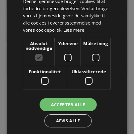
Denne hjemmeside bruger cookies til at
KONTAKT OS
forbedre brugeroplevelsen. Ved at bruge
vores hjemmeside giver du samtykke til
QuickTrax energikæde - 0320.040
alle cookies i overensstemmelse med
Indvendig
Bi=15
vores cookiepolitik.
Læs mere
Absolut
Ydeevne
Målretning
nødvendige
RELATEREDE PRODUKTER
Funktionalitet
Uklassificerede
ACCEPTER ALLE
AFVIS ALLE