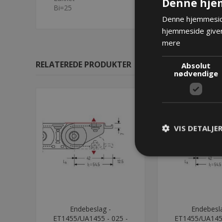
Denne hje
Bi=25
Denne hjemmeside
hjemmeside giver
mere
RELATEREDE PRODUKTER
Absolut
nødvendige
VIS DETALJE
Endebeslag -
Endebesla
ET1455/UA1455 - 025 -
ET1455/UA1455