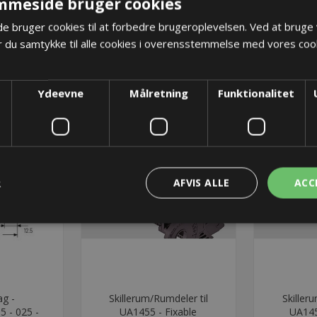
mmeside bruger cookies
 bruger cookies til at forbedre brugeroplevelsen. Ved at bruge
 du samtykke til alle cookies i overensstemmelse med vores cook
Ydeevne
Målretning
Funktionalitet
R
AFVIS ALLE
ACC
g -
Skillerum/Rumdeler til
Skiller
 - 025 -
UA1455 - Fixable
UA145