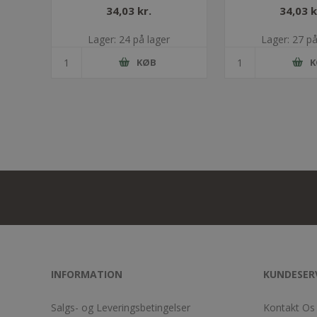
FIXABLE POINT inkl.
MOVABLE POIN
34,03 kr.
34,03 k
trækaflastning
trækaflast
Lager: 24 på lager
Lager: 27 på
KØB
K
INFORMATION
KUNDESER
Salgs- og Leveringsbetingelser
Kontakt Os