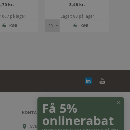
2,70 kr.
3,46 kr.
 1067 på lager
Lager: 80 på lager
KØB
KØB
✕
Få 5%
KONTAKT OS
onlinerabat
Svalehøjvej 10, DK-3650 Ølstykke