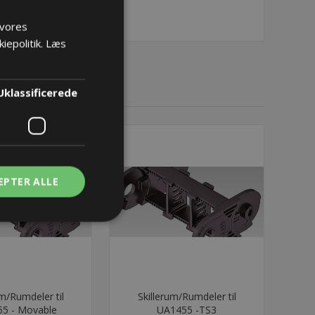
 vores
iepolitik.
Læs
Uklassificerede
EPTER ALLE
um/Rumdeler til
Skillerum/Rumdeler til
5 - Movable
UA1455 -TS3