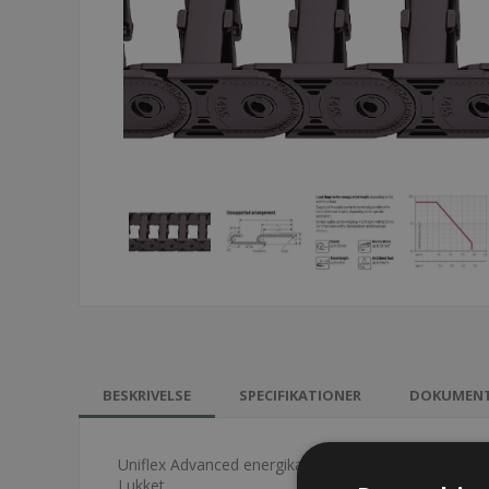
BESKRIVELSE
SPECIFIKATIONER
DOKUMEN
Uniflex Advanced energikæde - 1455
Lukket