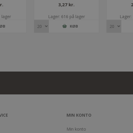
T inkl.
r.
3,27 kr.
ning
 lager
Lager: 616 på lager
Lager:
ØB
KØB
VICE
MIN KONTO
Min konto