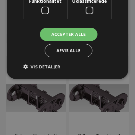
Funktionalitet
Uklassificerede
Endebeslag -
Endebeslag -
ET1455/UA1455 - 078 -
ET1455/UA1455 - 078 -
FIXABLE POINT
MOVABLE POINT
34,03 kr.
34,03 kr.
Lager: 22 på lager
Lager: 29 på lager
ACCEPTER ALLE
KØB
KØB
AFVIS ALLE
VIS DETALJER