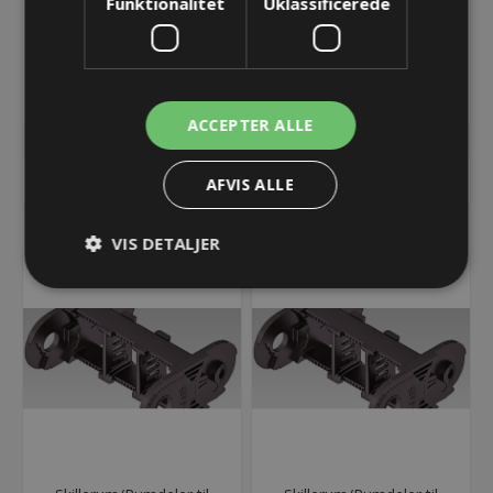
Funktionalitet
Uklassificerede
Endebeslag - UA1455 -
Endebeslag - UA1455 -
103 - FIXABLE POINT
103 - MOVABLE POINT
34,03 kr.
34,03 kr.
Lager: 35 på lager
Lager: 36 på lager
ACCEPTER ALLE
KØB
KØB
AFVIS ALLE
VIS DETALJER