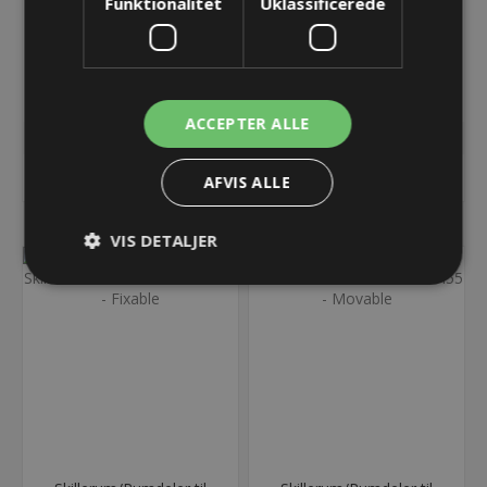
Funktionalitet
Uklassificerede
Endebeslag
Endebeslag
ET1455/UA1455 - 038 -
ET1455/UA1455 - 038 -
MOVABLE POINT
FIXABLE POINT
34,03 kr.
34,03 kr.
Lager: 123 på lager
Lager: 115 på lager
ACCEPTER ALLE
KØB
KØB
AFVIS ALLE
VIS DETALJER