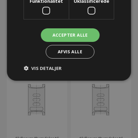
Funktionalitet
Uklassificerede
Endebeslag UA1555 - 125
Endebeslag UA1555 - 125
- Med bolt
- Uden bolt
44,24 kr.
44,24 kr.
Lager: 2 på lager
Lager: 2 på lager
ACCEPTER ALLE
KØB
KØB
AFVIS ALLE
VIS DETALJER