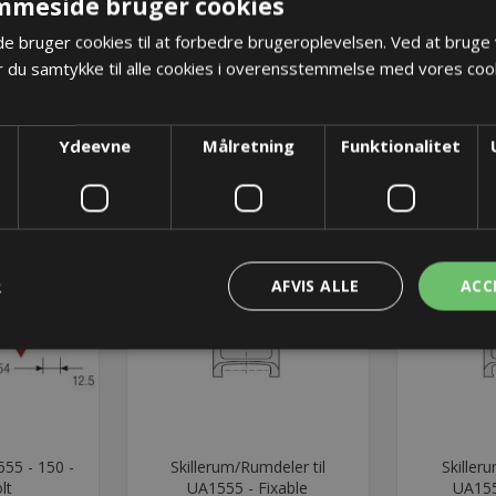
mmeside bruger cookies
 bruger cookies til at forbedre brugeroplevelsen. Ved at bruge
 du samtykke til alle cookies i overensstemmelse med vores cook
Ydeevne
Målretning
Funktionalitet
R
AFVIS ALLE
ACC
55 - 150 -
Skillerum/Rumdeler til
Skiller
lt
UA1555 - Fixable
UA155