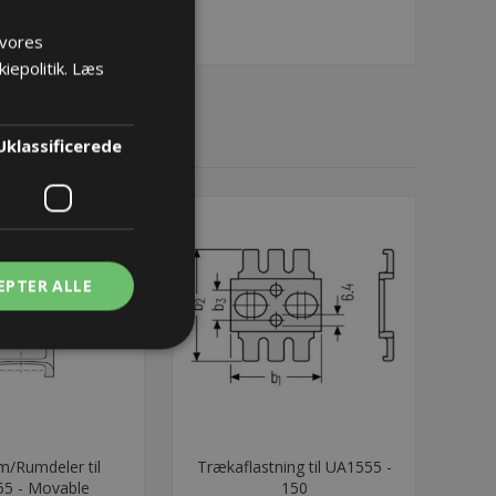
 vores
iepolitik.
Læs
Uklassificerede
EPTER ALLE
um/Rumdeler til
Trækaflastning til UA1555 -
5 - Movable
150