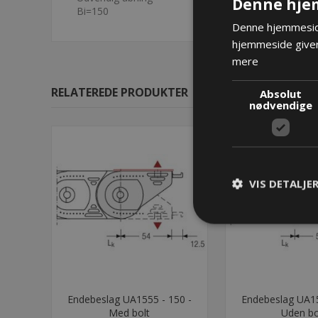
Denne hje
Bi=150
Denne hjemmeside
hjemmeside giver
mere
RELATEREDE PRODUKTER
Absolut
nødvendige
VIS DETALJE
Endebeslag UA1555 - 150 -
Endebeslag UA15
Med bolt
Uden bo