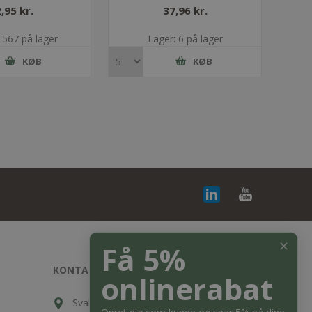
2,95 kr.
37,96 kr.
 567 på lager
Lager: 6 på lager
KØB
KØB
✕
Få 5%
KONTAKT OS
onlinerabat
Svalehøjvej 10, DK-3650 Ølstykke