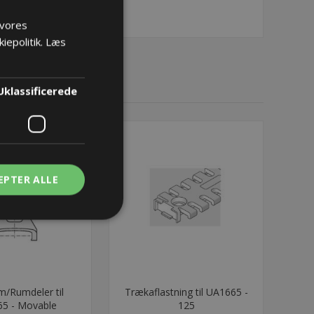
 vores
iepolitik.
Læs
Uklassificerede
EPTER ALLE
um/Rumdeler til
Trækaflastning til UA1665 -
5 - Movable
125