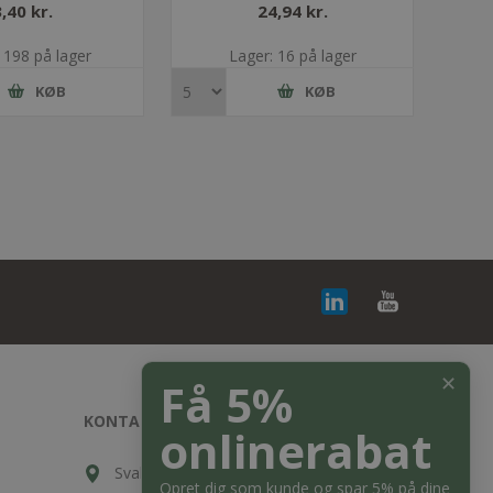
3,40 kr.
24,94 kr.
 198 på lager
Lager: 16 på lager
KØB
KØB
✕
Få 5%
KONTAKT OS
onlinerabat
Svalehøjvej 10, DK-3650 Ølstykke
Opret dig som kunde og spar 5% på dine