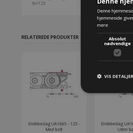
Denne hje
Bi=125
Denne hjemmeside
hjemmeside giver
mere
RELATEREDE PRODUKTER
Absolut
nødvendige
VIS DETALJE
Endebeslag UA1665 - 125 -
Endebeslag UA16
Med bolt
Uden bo