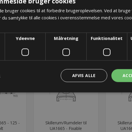
mmeside bruger cookies
 bruger cookies til at forbedre brugeroplevelsen. Ved at bruge
 du samtykke til alle cookies i overensstemmelse med vores cook
Ydeevne
Målretning
Funktionalitet
R
AFVIS ALLE
ACC
65 - 125 -
Skillerum/Rumdeler til
Skiller
lt
UA1665 - Fixable
UA166