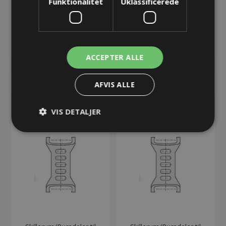
Funktionalitet
Uklassificerede
Endebeslag UA1665 - 175
Endebeslag UA1665 - 175
- Med bolt
- Uden bolt
42,53 kr.
42,53 kr.
Lager: 4 på lager
Lager: 3 på lager
ACCEPTER ALLE
KØB
KØB
AFVIS ALLE
VIS DETALJER