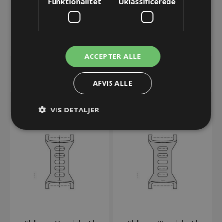
Funktionalitet
Uklassificerede
Endebeslag UA1665 - 225
Endebeslag UA1665 - 225
- Med bolt
- Uden bolt
49,51 kr.
49,51 kr.
Lager: Restordre - Er på vej!
Lager: Restordre - Er på vej!
ACCEPTER ALLE
KØB
KØB
AFVIS ALLE
VIS DETALJER