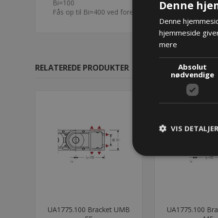
Denne hje
Bi=100
Fås op til Bi=400 ved forespørgsel
Denne hjemmeside
hjemmeside giver
mere
Absolut
RELATEREDE PRODUKTER
nødvendige
VIS DETALJE
UA1775.100 Bracket UMB
UA1775.100 Br