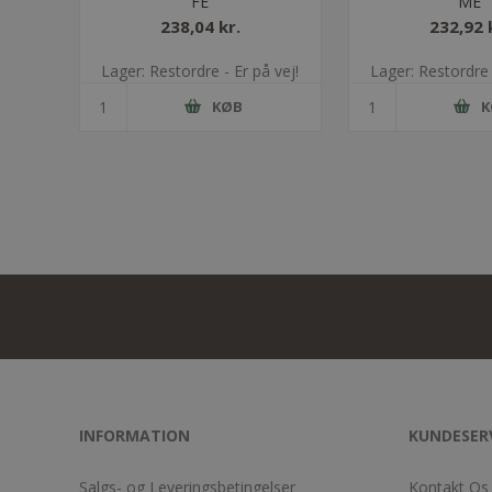
FE
ME
238,04 kr.
232,92 
Lager: Restordre - Er på vej!
Lager: Restordre 
KØB
K
INFORMATION
KUNDESER
Salgs- og Leveringsbetingelser
Kontakt Os