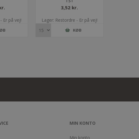
TS1
kr.
3,52 kr.
- Er på vej!
Lager: Restordre - Er på vej!
ØB
KØB
VICE
MIN KONTO
Min konto