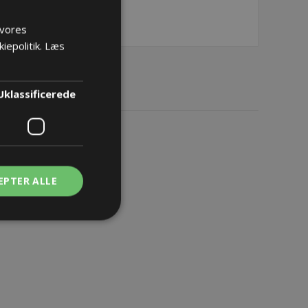
 vores
iepolitik.
Læs
Uklassificerede
EPTER ALLE