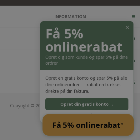
INFORMATION
✕
Få 5%
KUNDESERVICE
onlinerabat
Opret dig som kunde og spar 5% på dine
MIN KONTO
ordrer
Opret en gratis konto og spar 5% på alle
KONTAKT OS
dine onlineordrer — rabatten trækkes
direkte på din faktura.
Opret din gratis konto →
Copyright © 2026 Bagger Nielsen webshop. Alle rettigheder
forbeholdt.
Nej tak
CVR: 28689217
Få 5% onlinerabat
Powered by
nopCommerce
▲