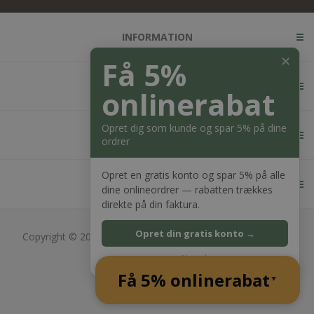
INFORMATION
✕
Få 5%
KUNDESERVICE
onlinerabat
Opret dig som kunde og spar 5% på dine
MIN KONTO
ordrer
Opret en gratis konto og spar 5% på alle
KONTAKT OS
dine onlineordrer — rabatten trækkes
direkte på din faktura.
Opret din gratis konto →
Copyright © 2026 Bagger Nielsen webshop. Alle rettigheder
forbeholdt.
Nej tak
CVR: 28689217
Få 5% onlinerabat
Powered by
nopCommerce
▲