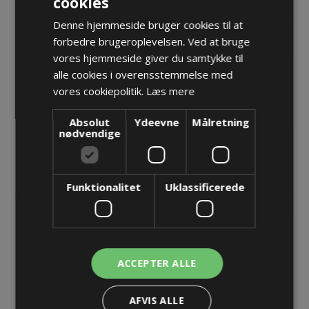
cookies
DOKUMENTER
Denne hjemmeside bruger cookies til at
KONTAKT OS
forbedre brugeroplevelsen. Ved at bruge
vores hjemmeside giver du samtykke til
Uniflex Advanced energikæde - 1775
alle cookies i overensstemmelse med
Udvendig åbning
vores cookiepolitik.
Læs mere
Bi=225
Fås op til Bi=400 ved forespørgsel
Absolut
Ydeevne
Målretning
nødvendige
RELATEREDE PRODUKTER
Funktionalitet
Uklassificerede
ACCEPTER ALLE
AFVIS ALLE