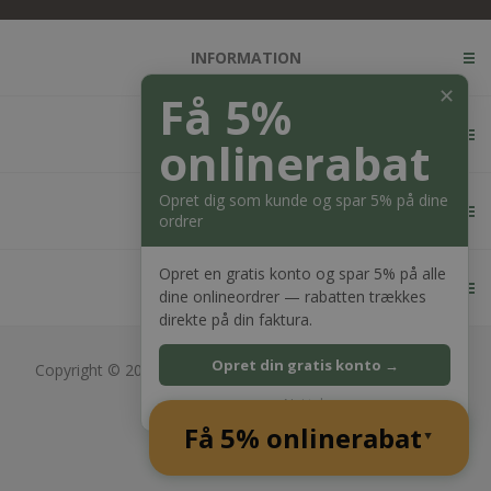
INFORMATION
✕
Få 5%
KUNDESERVICE
onlinerabat
Opret dig som kunde og spar 5% på dine
MIN KONTO
ordrer
Opret en gratis konto og spar 5% på alle
KONTAKT OS
dine onlineordrer — rabatten trækkes
direkte på din faktura.
Opret din gratis konto →
Copyright © 2026 Bagger Nielsen webshop. Alle rettigheder
forbeholdt.
Nej tak
CVR: 28689217
Få 5% onlinerabat
Powered by
nopCommerce
▲