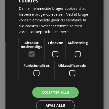
cookies
DOKUMENTER
Denne hjemmeside bruger cookies til at
KONTAKT OS
forbedre brugeroplevelsen. Ved at bruge
vores hjemmeside giver du samtykke til
Uniflex Advanced energikæde - 1775
alle cookies i overensstemmelse med
Indvendig åbning
vores cookiepolitik.
Læs mere
Bi=150
Fås op til Bi=400 ved forespørgsel
Absolut
Ydeevne
Målretning
nødvendige
RELATEREDE PRODUKTER
Funktionalitet
Uklassificerede
ACCEPTER ALLE
AFVIS ALLE