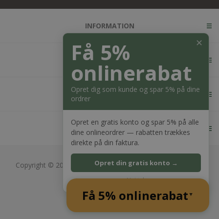
INFORMATION
✕
Få 5%
KUNDESERVICE
onlinerabat
Opret dig som kunde og spar 5% på dine
MIN KONTO
ordrer
Opret en gratis konto og spar 5% på alle
KONTAKT OS
dine onlineordrer — rabatten trækkes
direkte på din faktura.
Opret din gratis konto →
Copyright © 2026 Bagger Nielsen webshop. Alle rettigheder
forbeholdt.
Nej tak
CVR: 28689217
Få 5% onlinerabat
Powered by
nopCommerce
▲