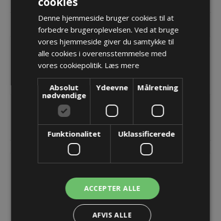
cookies
DOKUMENTER
Denne hjemmeside bruger cookies til at
KONTAKT OS
forbedre brugeroplevelsen. Ved at bruge
vores hjemmeside giver du samtykke til
Uniflex Advanced energikæde - 1775
alle cookies i overensstemmelse med
Indvendig åbning
vores cookiepolitik.
Læs mere
Bi=225
Fås op til Bi=400 ved forespørgsel
Absolut
Ydeevne
Målretning
nødvendige
RELATEREDE PRODUKTER
Funktionalitet
Uklassificerede
ACCEPTER ALLE
AFVIS ALLE